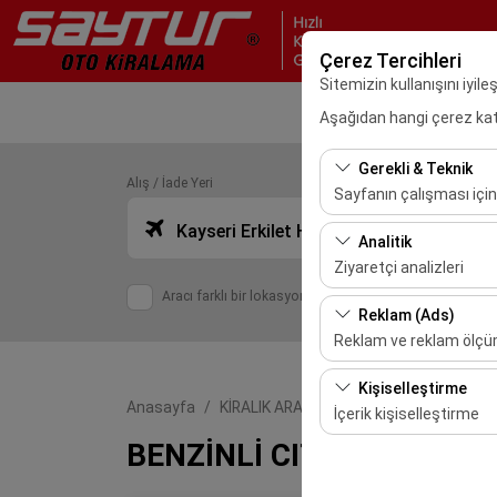
Çerez Tercihleri
Sitemizin kullanışını iyil
Aşağıdan hangi çerez kateg
Gerekli & Teknik
Alış / İade Yeri
Sayfanın çalışması için
Kayseri Erkilet Havalimanı Dış Hatlar (ASR)
Bu çerezler sitenin doğr
Analitik
bırakılamaz.
Ziyaretçi analizleri
Aracı farklı bir lokasyona bırakacağım
Bu çerezler, sitemizin na
Reklam (Ads)
etmemizi sağlar. Bu veri
Reklam ve reklam ölç
Bu çerezler, size ilgi 
Kişiselleştirme
etkinliğini (gösterim sa
Anasayfa
KİRALIK ARAÇLAR
BENZİNLİ CITRÖEN
İçerik kişiselleştirme
BENZİNLİ CITRÖEN CX4 1
Bu çerezler, kullanıcı a
deneyiminizin tutarlılığı