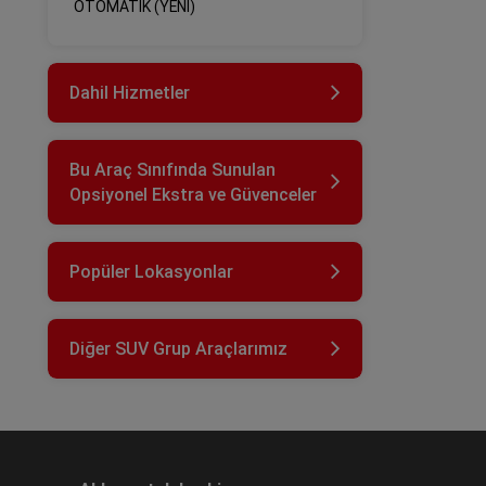
OTOMATİK (YENİ)
Dahil Hizmetler
Bu Araç Sınıfında Sunulan
Opsiyonel Ekstra ve Güvenceler
Popüler Lokasyonlar
Diğer SUV Grup Araçlarımız