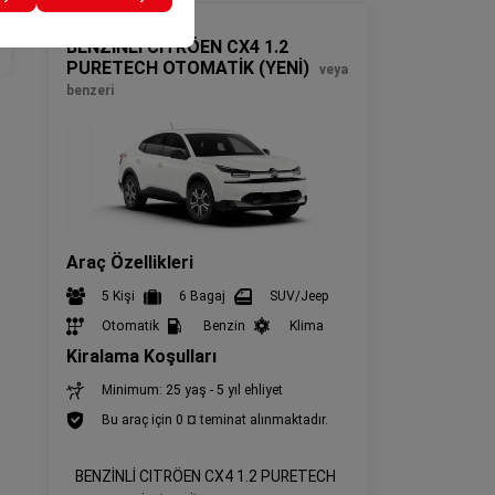
SUV
BENZİNLİ CITRÖEN CX4 1.2
PURETECH OTOMATİK (YENİ)
veya
benzeri
Araç Özellikleri
5 Kişi
6 Bagaj
SUV/Jeep
Otomatik
Benzin
Klima
Kiralama Koşulları
Minimum: 25 yaş - 5 yıl ehliyet
Bu araç için 0 ¤ teminat alınmaktadır.
BENZİNLİ CITRÖEN CX4 1.2 PURETECH