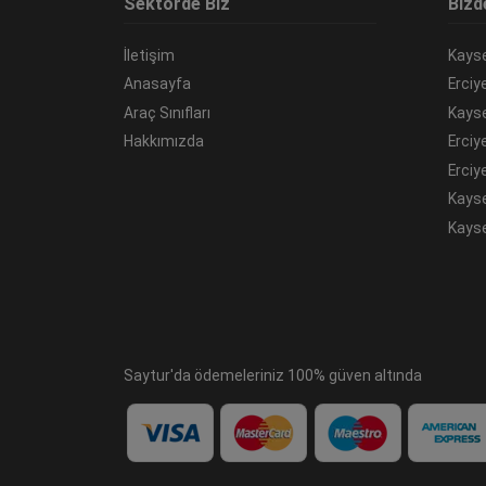
Sektörde Biz
Bizd
İletişim
Kayse
Anasayfa
Erciy
Araç Sınıfları
Kayse
Hakkımızda
Erciy
Erciy
Kayse
Kayse
Saytur'da ödemeleriniz 100% güven altında